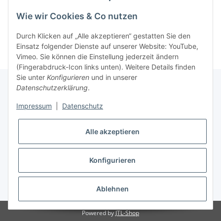
Wie wir Cookies & Co nutzen
Kategorien
Durch Klicken auf „Alle akzeptieren“ gestatten Sie den
Einsatz folgender Dienste auf unserer Website: YouTube,
Vimeo. Sie können die Einstellung jederzeit ändern
(Fingerabdruck-Icon links unten). Weitere Details finden
Sie unter
Konfigurieren
und in unserer
Datenschutzerklärung
.
Informationen
Impressum
|
Datenschutz
Alle akzeptieren
Gesetzliche Informationen
Shop nur für Gewerbetreibende (auch werdende),
Konfigurieren
Selbständige, Behörden und Vereine, alle Preise zzgl. USt
* Alle Preise zzgl. gesetzlicher USt., zzgl.
Versand
Ablehnen
Powered by
JTL-Shop