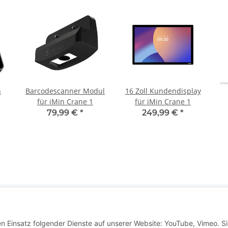
n
Barcodescanner Modul
16 Zoll Kundendisplay
für iMin Crane 1
für iMin Crane 1
79,99 €
*
249,99 €
*
e Informationen
Shop nur für Gewerbetreibend
en Einsatz folgender Dienste auf unserer Website: YouTube, Vimeo. S